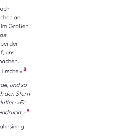
Nach
ochen an
e im Großen
zur
bei der
f, uns
 machen.
8
 Hirschel«
de, und so
ch den Stern
utter: »Er
9
eindruckt.«
wahnsinnig