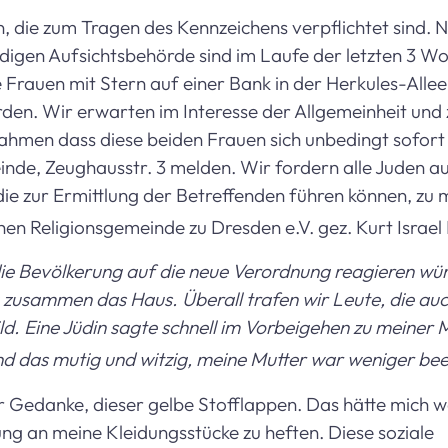
n, die zum Tragen des Kennzeichens verpflichtet sind. 
ändigen Aufsichtsbehörde sind im Laufe der letzten 3 W
e Frauen mit Stern auf einer Bank in der Herkules-Alle
den. Wir erwarten im Interesse der Allgemeinheit und 
men dass diese beiden Frauen sich unbedingt sofort 
inde, Zeughausstr. 3 melden. Wir fordern alle Juden au
 die zur Ermittlung der Betreffenden führen können, zu
hen Religionsgemeinde zu Dresden e.V. gez. Kurt Israel
die Bevölkerung auf die neue Verordnung reagieren wür
 zusammen das Haus. Überall trafen wir Leute, die au
ld. Eine Jüdin sagte schnell im Vorbeigehen zu meiner M
fand das mutig und witzig, meine Mutter war weniger be
r Gedanke, dieser gelbe Stofflappen. Das hätte mich 
g an meine Kleidungsstücke zu heften. Diese soziale