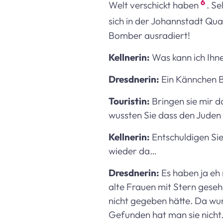
6
Welt verschickt haben
. S
sich in der Johannstadt Q
Bomber ausradiert!
Kellnerin:
Was kann ich Ihn
Dresdnerin:
Ein Kännchen B
Touristin:
Bringen sie mir do
wussten Sie dass den Juden 
Kellnerin:
Entschuldigen Sie 
wieder da…
Dresdnerin:
Es haben ja eh 
alte Frauen mit Stern geseh
nicht gegeben hätte. Da wur
Gefunden hat man sie nicht.