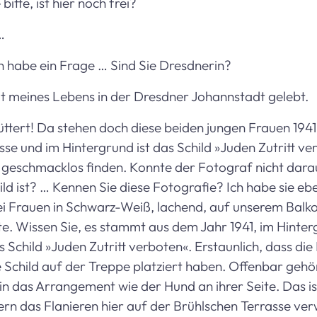
itte, ist hier noch frei?
…
h habe ein Frage … Sind Sie Dresdnerin?
it meines Lebens in der Dresdner Johannstadt gelebt.
6
hüttert! Da stehen doch diese beiden jungen Frauen 194
se und im Hintergrund ist das Schild »Juden Zutritt ve
r geschmacklos finden. Konnte der Fotograf nicht dara
Bild ist? … Kennen Sie diese Fotografie? Ich habe sie eb
 Frauen in Schwarz-Weiß, lachend, auf unserem Balk
te. Wissen Sie, es stammt aus dem Jahr 1941, im Hinte
Schild »Juden Zutritt verboten«. Erstaunlich, dass die
e Schild auf der Treppe platziert haben. Offenbar gehö
 in das Arrangement wie der Hund an ihrer Seite. Das is
rn das Flanieren hier auf der Brühlschen Terrasse ve