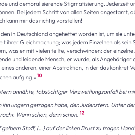
de und demoralisierende Stigmatisierung. Jederzeit un
en. Bei jedem Schritt von allen Seiten angestarrt, o
ch kann mir das richtig vorstellen!
uden in Deutschland angeheftet worden ist, um sie unt
it ihrer Gleichmachung; was jedem Einzelnen als sein S
m, was er mit vielen teilte, verschwinden: der einzeln
ebende und leidende Mensch, er wurde, als Angehöriger 
eines anderen, einer Abstraktion, in der das konkret 
10
schen aufging.«
tern annähte, tobsüchtiger Verzweiflungsanfall bei mi
ch ihn ungern getragen habe, den Judenstern. Unter de
12
racht. Wenn schon, denn schon.
gelbem Stoff, (…) auf der linken Brust zu tragen Handt