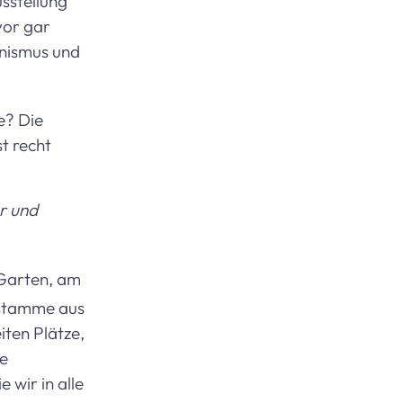
sstellung
vor gar
onismus und
e? Die
t recht
r und
 Garten, am
 stamme aus
iten Plätze,
ie
 wir in alle