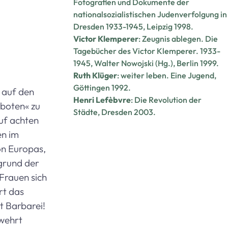
Fotografien und Dokumente der
nationalsozialistischen Judenverfolgung in
Dresden 1933-1945, Leipzig 1998.
Victor Klemperer
: Zeugnis ablegen. Die
Tagebücher des Victor Klemperer. 1933-
1945, Walter Nowojski (Hg.), Berlin 1999.
Ruth Klüger
: weiter leben. Eine Jugend,
Göttingen 1992.
1 auf den
Henri Lefèbvre
: Die Revolution der
rboten« zu
Städte, Dresden 2003.
uf achten
en im
on Europas,
rgrund der
 Frauen sich
rt das
t Barbarei!
rwehrt