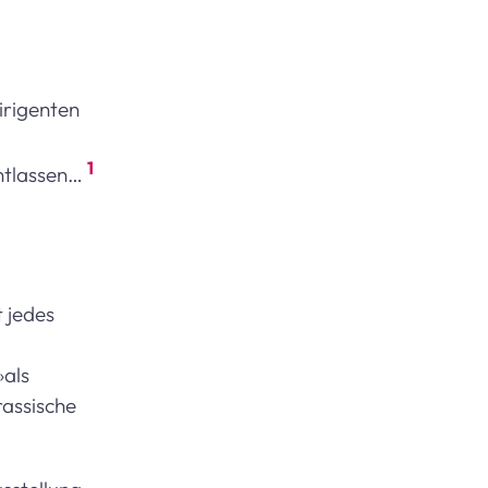
irigenten
1
entlassen…
t jedes
»als
rassische