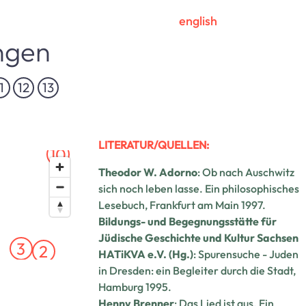
english
ngen
1
12
13
LITERATUR/QUELLEN:
10
Theodor W. Adorno
: Ob nach Auschwitz
sich noch leben lasse. Ein philosophisches
Lesebuch, Frankfurt am Main 1997.
Bildungs- und Begegnungsstätte für
Jüdische Geschichte und Kultur Sachsen
3
2
HATiKVA e.V. (Hg.)
: Spurensuche - Juden
in Dresden: ein Begleiter durch die Stadt,
Hamburg 1995.
Henny Brenner
: Das Lied ist aus. Ein