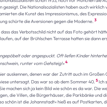
tionalsozialisten schon 1933, noch vor München die Au
n gezeigt. Die Nationalsozialisten haben auch wirklich 
ffamierten die Kunst des Impressionismus, des Expressi
3
lung schürte die Aversionen gegen die Moderne.
 dass das Verbotsschild nicht auf das Foto gehört hätt
laufen, auf der Brühlschen Terrasse hatten sie dann ers
gepöbelt oder angespuckt. Oft liefen Kinder hinterhe
4
enschwein, runter vom Gehsteig!«
hier auskennen, denen war der Zutritt auch im Großen
5
wiese untersagt. Das war so ab dem Sommer 40.
Ich
e machen sich ja kein Bild wie schön es da war. Die we
en, die Villen, die Bürgerhäuser, die Parkbänke und d
 schön ist die Johannstadt« hieß es auf Postkarten, die