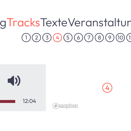
ng
Tracks
Texte
Veranstaltu
1
2
3
4
5
6
7
8
9
10
1
4
12:04
5