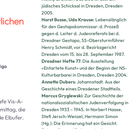
8
jüdisches Schicksal in Dresden, Dresden
2005.
9
lichen
Horst Busse, Udo Krause
: Lebenslänglich
für den Gestapokommissar: d. Prozeß
gegen d. Leiter d. Judenreferats bei d.
Dresdner Gestapo, SS-Obersturmführer
Henry Schmidt, vor d. Bezirksgericht
Dresden vom 15. bis 28. September 1987.
Dresdner Hefte 77
: Die Ausstellung
iga
»Entartete Kunst« und der Beginn der NS-
Kulturbarbarei in Dresden, Dresden 2004.
Annette Dubers
: Johannstadt. Aus der
Geschichte eines Dresdener Stadtteils.
7
Marcus Gryglewski
: Zur Geschichte der
afe Vis-A-
nationalsozialistischen Judenverfolgung in
mittag, die
Dresden 1933 – 1945. In Norbert Haase,
Stefi Jersch-Wenzel, Hermann Simon
e Elbufer.
(Hg.): Die Erinnerung hat ein Gesicht.