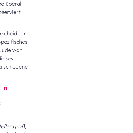
d überall
bserviert
erscheidbar
pezifisches
e Jude war
dieses
Verschiedene
11
r.
n
eller groß,