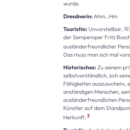
wurde.
Dresdnerin:
Ahm…Hm
Touristin:
Unvorstellbar, 19
der Semperoper Fritz Busch,
ausländerfreundlicher Perso
Das muss man sich mal vorst
Historisches:
Zu seinem pri
selbstverständlich, sich se
Fähigkeiten auszusuchen«, er
anständigen Menschen, seine
ausländerfreundlichen Perso
Künstler auf dem Standpunkt«
2
Herkunft.