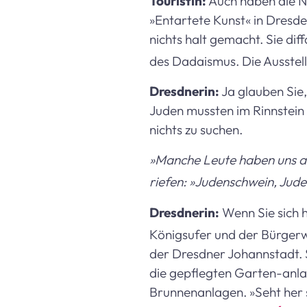
Touristin:
Auch haben die Na
»Entartete Kunst« in Dresde
nichts halt gemacht. Sie di
des Dadaismus. Die Ausstel
Dresdnerin:
Ja glauben Sie,
Juden mussten im Rinnstein 
nichts zu suchen.
»Manche Leute haben uns an
riefen: »Judenschwein, Jud
Dresdnerin:
Wenn Sie sich 
Königsufer und der Bürger
der Dresdner Johannstadt. Si
die gepflegten Garten-anlag
Brunnenanlagen. »Seht her so